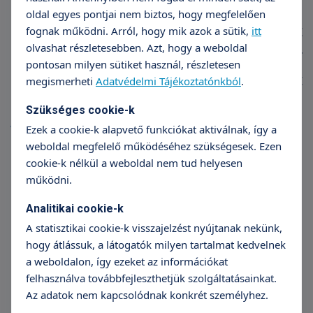
Szolgáltatásaink egészségpénztári
oldal egyes pontjai nem biztos, hogy megfelelően
számlára igénybe vehetők. Ebben az
fognak működni. Arról, hogy mik azok a sütik,
itt
olvashat részletesebben. Azt, hogy a weboldal
esetben a befizetett összeg után akár
pontosan milyen sütiket használ, részletesen
20% visszatérítés érvényesíthető az
megismerheti
Adatvédelmi Tájékoztatónkból
.
egészségpénztár szabályai szerint,
Szükséges cookie-k
vagyis a bérlet ára:
Ezek a cookie-k alapvető funkciókat aktiválnak, így a
weboldal megfelelő működéséhez szükségesek. Ezen
4 × 11.000 Ft = 44.000 Ft
cookie-k nélkül a weboldal nem tud helyesen
működni.
2.000 Ft egyszeri adminisztrációs díj
Analitikai cookie-k
Összesen:
46.000 Ft-ra csökkenti
A statisztikai cookie-k visszajelzést nyújtanak nekünk,
hogy átlássuk, a látogatók milyen tartalmat kedvelnek
Elérhető terápiák
a weboldalon, így ezeket az információkat
felhasználva továbbfejleszthetjük szolgáltatásainkat.
Artikulációs zavar terápiája
Az adatok nem kapcsolódnak konkrét személyhez.
Beszédészlelés és beszédmegértés