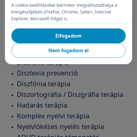
A cookie beállításokat bármikor megváltoztathatja a
zavarának terápiája
böngészőjében (Firefox, Chrome, Safari, Internet
Beszédindítás
Explorer, Microsoft Edge) is.
Beszédtechnika fejlesztés
Elfogadom
Dadogás terápia
Diszkalkulia terápia
Nem fogadom el
Diszlexia terápia
Diszlexia prevenció
Diszfónia terápia
Diszortográfia / Diszgráfia terápia
Hadarás terápia
Komplex nyelvi terápia
Nyelvlökéses nyelés terápia