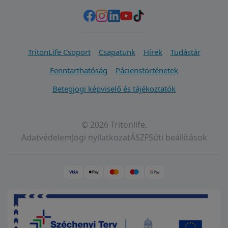
TritonLife Csoport
Csapatunk
Hírek
Tudástár
Fenntarthatóság
Pácienstörténetek
Betegjogi képviselő és tájékoztatók
© 2026 Tritonlife.
Adatvédelem
Jogi nyilatkozat
ÁSZF
Süti beállítások