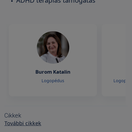
ADHD terápiás támogatás
Burom Katalin
Logopédus
Logopédu
Cikkek
További cikkek