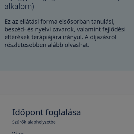
alkalom)
Ez az ellátási forma elsősorban tanulási,
beszéd- és nyelvi zavarok, valamint fejlődési
eltérések terápiájára irányul. A díjazásról
részletesebben alább olvashat.
Időpont foglalása
Szűrők alaphelyzetbe
Város