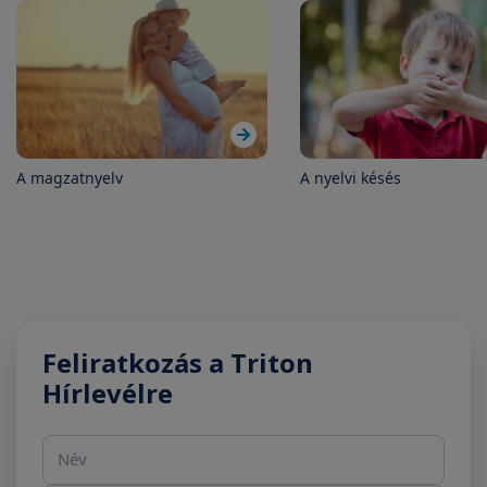
A magzatnyelv
A nyelvi késés
Feliratkozás a Triton
Hírlevélre
Név
E-mail cím