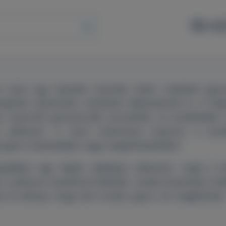
98 42
n teszt egy laterális áramlás elvén működő gyorst
ntjének kvantitatív mérésére fejlesztettek ki. A ka
t neutrofil granulociták termelnek, és emelkedett s
én jellemző. A teszt különösen hasznos a proté
k) gyors kizárásában vagy megerősítésében.
yadékot egy hígító oldatban elkeverik, majd a ke
a Lyfstone olvasóval értékelik, amely kvantitatív ért
d, és előnye, hogy nem invazív, gyors, és megbízható