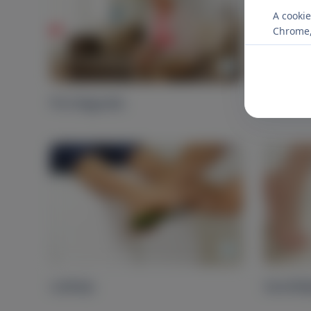
A cookie
Chrome, 
Porclágyulás
A láb b
Lúdtalp
Sarokfá