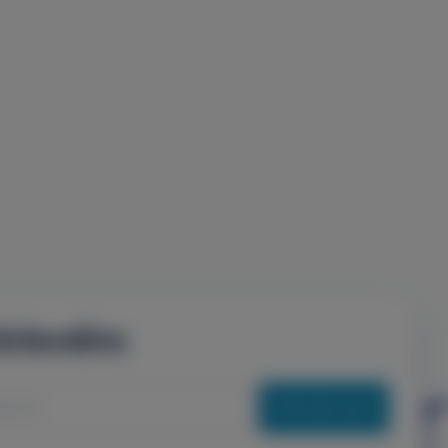
írlevélre
Feliratkozás