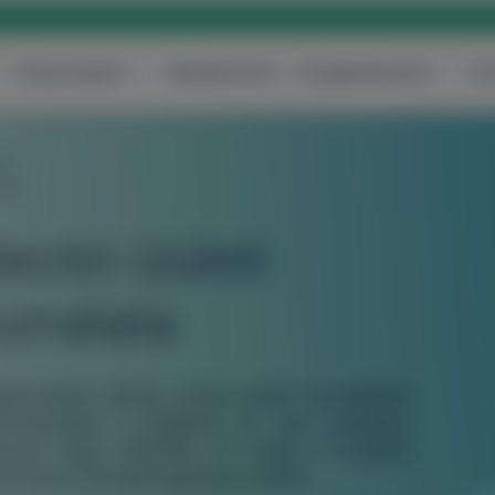
Központjaink
Vállalatoknak
Szolgáltatásaink
Ár
ok
lata
ctin ízületi
sználata
gnosztikai eszköz, amely ízületi folyadékból
ülönböztetni a szeptikus és nem szeptikus
rcen belül elérhető, és segíti a kezelési
k körüli fertőzés gyanúja esetén.