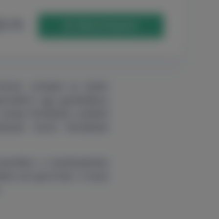
5 Ft
Időpontfoglalás
eszt, amelyet az ízületi
lprotektin egy gyulladásos
zintje fertőzéses eredetű
zisek körüli fertőzések
veréket a tesztkazettára
éket ad ng/ml-ben. A teszt
.