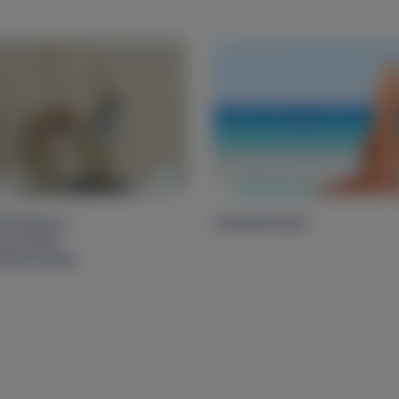
áthatáron –
Szabóbütyök
zisztált
tézisműtét