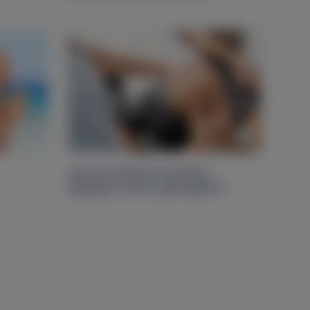
Sportsérülések kezelése
gyógytornász segítségével