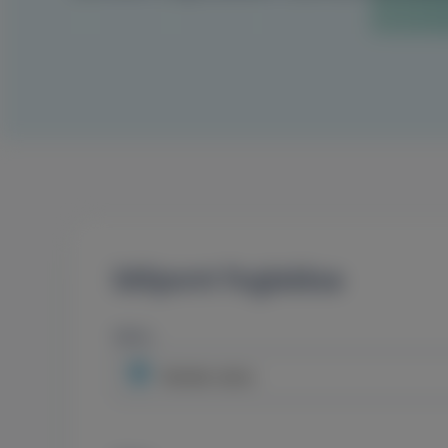
Időpont foglalása
Város
Minden város