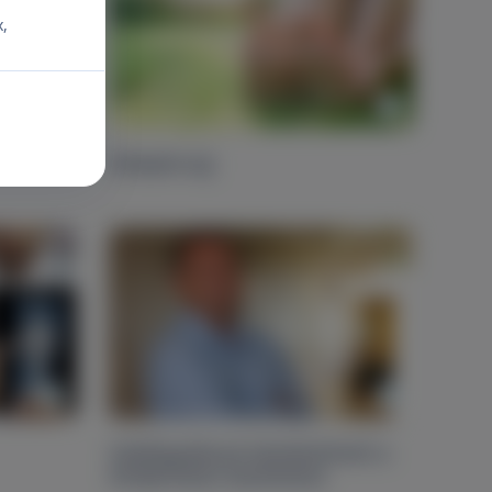
x,
Kalapácsujj
Odafigyeléssel késleltethető a
térdprotézis beültetése