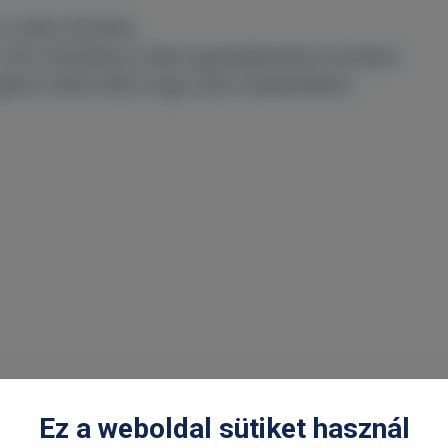
 ízületi fertőzés
s nem fertőzéses ízületi gyulladásokkal szemben
atás műtét előtti vagy utáni helyzetekben
Ez a weboldal sütiket használ