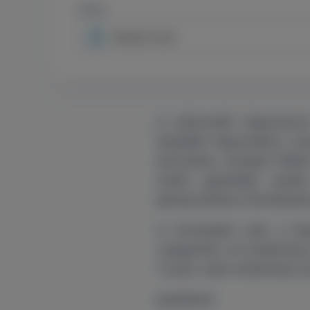
Orvos
Minden orvos
A Lyfstone® Calprotecti
folyadék kalprotektin szi
biomarker, amelyet főkén
ízületi gyulladás eset
(periprotetikus fertőzése
A mintavétel után a fol
cseppentik. Az eredményt 
15 perc alatt eredményt a
Javallatok: