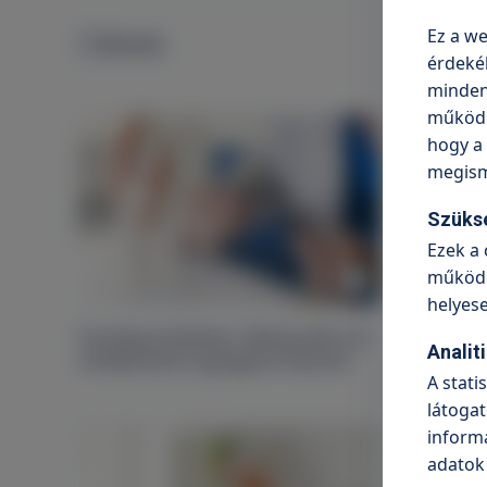
Ez a we
Cikkek
érdeké
minden 
működni
hogy a 
megism
Szüks
Ezek a 
működé
helyes
Protézisműtétek: felkészülés és
A térd 
Analit
rehabilitáció gyógytornásszal
A stati
látogat
informá
adatok