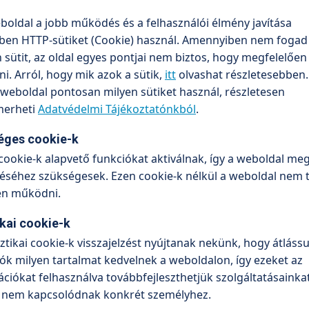
boldal a jobb működés és a felhasználói élmény javítása
ben HTTP-sütiket (Cookie) használ. Amennyiben nem fogad 
sütit, az oldal egyes pontjai nem biztos, hogy megfelelőe
. Arról, hogy mik azok a sütik,
itt
olvashat részletesebben.
weboldal pontosan milyen sütiket használ, részletesen
erheti
Adatvédelmi Tájékoztatónkból
.
éges cookie-k
cookie-k alapvető funkciókat aktiválnak, így a weboldal meg
séhez szükségesek. Ezen cookie-k nélkül a weboldal nem 
en működni.
betegségei
Porcleválás, meniscus s
ikai cookie-k
sztikai cookie-k visszajelzést nyújtanak nekünk, hogy átlássu
ók milyen tartalmat kedvelnek a weboldalon, így ezeket az
ciókat felhasználva továbbfejleszthetjük szolgáltatásainkat
 nem kapcsolódnak konkrét személyhez.