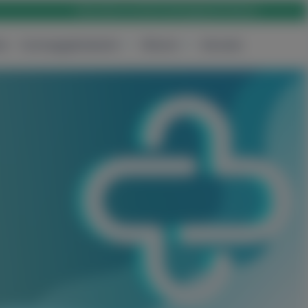
Rólunk
Karrier
Elérhetőség
Bejelentkezés
ak
Csomagajánlataink
Rólunk
Keresés