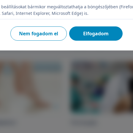
 beállításokat bármikor megváltoztathatja a böngészőjében (Firefo
Safari, Internet Explorer, Microsoft Edge) is.
Nem fogadom el
Elfogadom
etegségei
Bütyök a lábon
jdalom
Porckopás