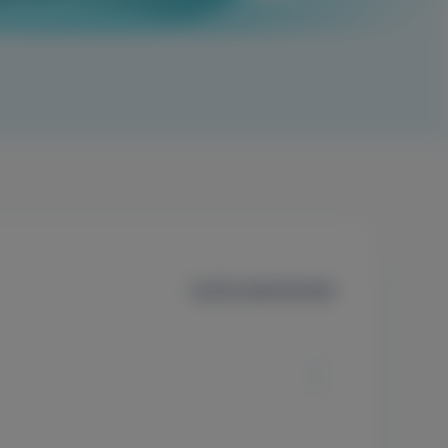
Szűrők alaphelyzetbe