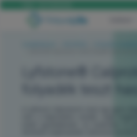
Hívás:
+36 70 659 88 88
Szülészet
Szolgáltatásaink
ORTOPÉDIA
Ortopédiai vizsgálat
Lyfstone® Calprotectin ízületi folyadék teszt haszná
Lyfstone® Calprote
folyadék teszt ha
A Lyfstone Calprotectin teszt egy gyors dia
méri a kalprotektin szintjét. Segít megk
ízületi gyulladásokat. Az eredmény 15 pe
döntések meghozatalát, különösen protézise