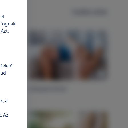
További cikkek
el
n fognak
 Azt,
felelő
tud
zakadás
Szalagsérülések
k, a
. Az