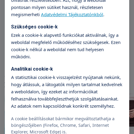
olvashat részletesebben. Azt, hogy a weboldal
pontosan milyen sütiket használ, részletesen
megismerheti
Adatvédelmi Tájékoztatónkból
.
Szükséges cookie-k
Dr. Bata Barnabás
Ezek a cookie-k alapvető funkciókat aktiválnak, így a
Szülészet-nőgyógyászat
weboldal megfelelő működéséhez szükségesek. Ezen
cookie-k nélkül a weboldal nem tud helyesen
működni.
Analitikai cookie-k
Cikkek
A statisztikai cookie-k visszajelzést nyújtanak nekünk,
További cikkek
hogy átlássuk, a látogatók milyen tartalmat kedvelnek
a weboldalon, így ezeket az információkat
felhasználva továbbfejleszthetjük szolgáltatásainkat.
Az adatok nem kapcsolódnak konkrét személyhez.
A cookie beállításokat bármikor megváltoztathatja a
böngészőjében (Firefox, Chrome, Safari, Internet
Explorer, Microsoft Edge) is.