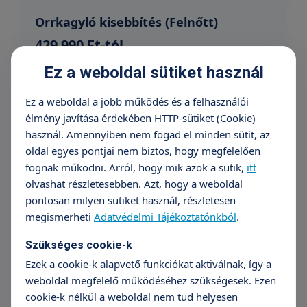
Orrkagyló kisebbítés (Felnőtt)
429 990 Ft-tól
+36 70 659 88 88
Részletek
Ez a weboldal sütiket használ
Ez a weboldal a jobb működés és a felhasználói
élmény javítása érdekében HTTP-sütiket (Cookie)
Orrsövény műtét (Felnőtt)
használ. Amennyiben nem fogad el minden sütit, az
479 990 Ft - tól
oldal egyes pontjai nem biztos, hogy megfelelően
fognak működni. Arról, hogy mik azok a sütik,
itt
+36 70 659 88 88
Részletek
olvashat részletesebben. Azt, hogy a weboldal
pontosan milyen sütiket használ, részletesen
megismerheti
Adatvédelmi Tájékoztatónkból
.
Orrpolip eltávolítás (Felnőtt)
Szükséges cookie-k
539 990 Ft-tól
Ezek a cookie-k alapvető funkciókat aktiválnak, így a
weboldal megfelelő működéséhez szükségesek. Ezen
+36 70 659 88 88
Részletek
cookie-k nélkül a weboldal nem tud helyesen