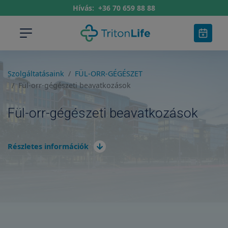
Hívás:
+36 70 659 88 88
Szolgáltatásaink
FÜL-ORR-GÉGÉSZET
Fül-orr-gégészeti beavatkozások
Fül-orr-gégészeti beavatkozások
Részletes információk