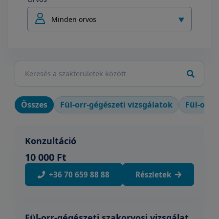
Minden orvos
Összes
Fül-orr-gégészeti vizsgálatok
Fül-orr-
Konzultáció
10 000 Ft
+36 70 659 88 88
Részletek
Fül-orr-gégészeti szakorvosi vizsgálat