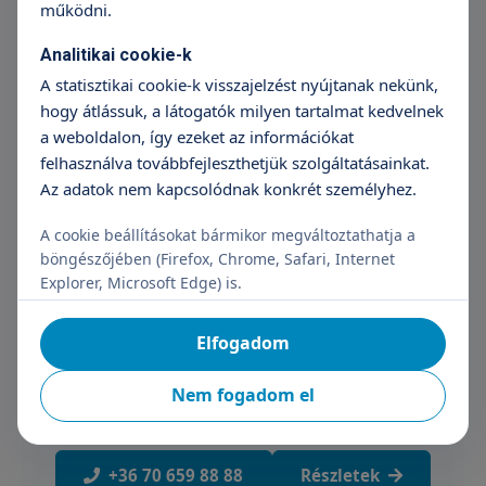
működni.
Analitikai cookie-k
Fültőmirigy műtét (Felnőtt)
A statisztikai cookie-k visszajelzést nyújtanak nekünk,
1 299 990 Ft
hogy átlássuk, a látogatók milyen tartalmat kedvelnek
+36 70 659 88 88
Részletek
a weboldalon, így ezeket az információkat
felhasználva továbbfejleszthetjük szolgáltatásainkat.
Az adatok nem kapcsolódnak konkrét személyhez.
Fültőmirigy műtét szövettan (Felnőtt)
A cookie beállításokat bármikor megváltoztathatja a
böngészőjében (Firefox, Chrome, Safari, Internet
69 990 Ft
Explorer, Microsoft Edge) is.
+36 70 659 88 88
Részletek
Elfogadom
Nem fogadom el
Fülkürttágítás (Felnőtt)
769 990 Ft
+36 70 659 88 88
Részletek