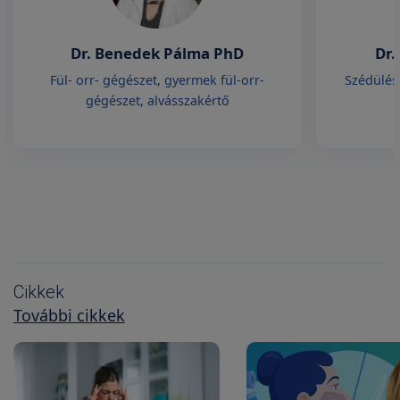
Dr. Benedek Pálma PhD
Dr.
Fül- orr- gégészet, gyermek fül-orr-
Szédülés
gégészet, alvásszakértő
Cikkek
További cikkek