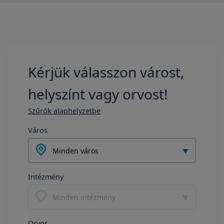
Kérjük válasszon várost,
helyszínt vagy orvost!
Szűrők alaphelyzetbe
Város
Minden város
Intézmény
Minden intézmény
Orvos