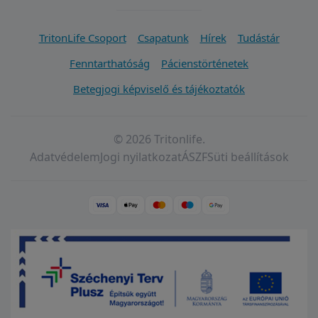
TritonLife Csoport
Csapatunk
Hírek
Tudástár
Fenntarthatóság
Pácienstörténetek
Betegjogi képviselő és tájékoztatók
© 2026 Tritonlife.
Adatvédelem
Jogi nyilatkozat
ÁSZF
Süti beállítások