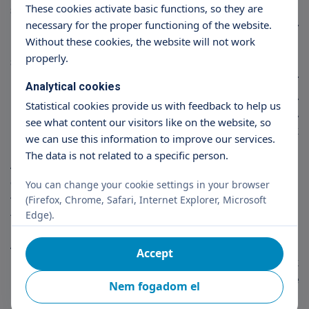
These cookies activate basic functions, so they are
születési súlyát, majd a további két hétben
necessary for the proper functioning of the website.
hetenként legalább 15 dekát hízik. Utána, egy
Without these cookies, the website will not work
hónapos korától, amíg meg nem duplázza a
properly.
születési súlyát, hetente legalább 13- 15 dekát,
majd, miután megduplázta (ez 4-6 hónapos kor
Analytical cookies
körül következik be) legalább havi 40-50 dekát. A
Statistical cookies provide us with feedback to help us
legtöbb kisbaba az alsó határnál többet hízik. A
see what content our visitors like on the website, so
hízás nem mindig egyenletes: lehet, hogy az egyik
we can use this information to improve our services.
héten jócskán magára szed, a következő héten alig.
The data is not related to a specific person.
Ami biztosan rossz jel, ha egy kisbaba súlya
csökken. A fogyás betegséget is jelezhet, nem
You can change your cookie settings in your browser
feltétlenül azt, hogy nem jut a baba elég
(Firefox, Chrome, Safari, Internet Explorer, Microsoft
Edge).
táplálékhoz.
A legtöbb totyogó 12-16 hónapos korára
Accept
megháromszorozza a születési súlyát. Kisgyermek
korban, ahogy elveszti a babás formáit, egyre
Nem fogadom el
inkább kirajzolódik, milyen az öröklött alkata. Van,