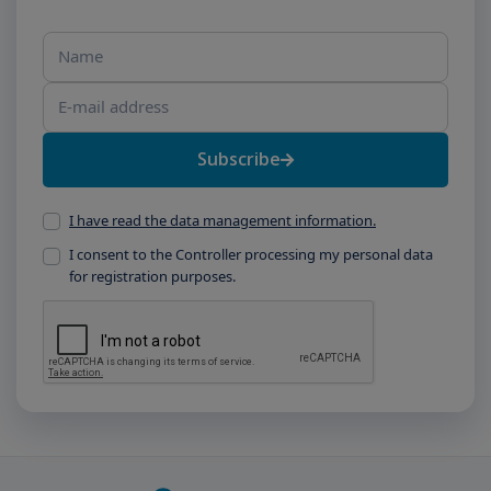
Name
E-mail address
Subscribe
I have read the data management information.
I consent to the Controller processing my personal data
for registration purposes.