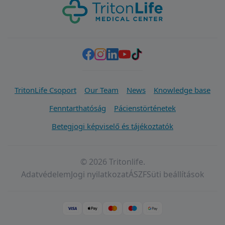
TritonLife Csoport
Our Team
News
Knowledge base
Fenntarthatóság
Pácienstörténetek
Betegjogi képviselő és tájékoztatók
© 2026 Tritonlife.
Adatvédelem
Jogi nyilatkozat
ÁSZF
Süti beállítások