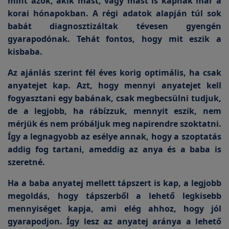
mint azok, akik mást, vagy mást is kapnak már a
korai hónapokban. A régi adatok alapján túl sok
babát diagnosztizáltak tévesen gyengén
gyarapodónak. Tehát fontos, hogy mit eszik a
kisbaba.
Az ajánlás szerint fél éves korig optimális, ha csak
anyatejet kap. Azt, hogy mennyi anyatejet kell
fogyasztani egy babának, csak megbecsülni tudjuk,
de a legjobb, ha rábízzuk, mennyit eszik, nem
mérjük és nem próbáljuk meg napirendre szoktatni.
Így a legnagyobb az esélye annak, hogy a szoptatás
addig fog tartani, ameddig az anya és a baba is
szeretné.
Ha a baba anyatej mellett tápszert is kap, a legjobb
megoldás, hogy tápszerből a lehető legkisebb
mennyiséget kapja, ami elég ahhoz, hogy jól
gyarapodjon. Így lesz az anyatej aránya a lehető