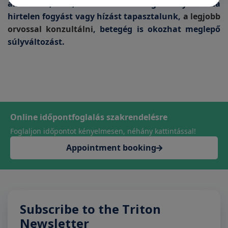
aki izmos, van, aki továbbra is gömbölyded. Ha
hirtelen fogyást vagy hízást tapasztalunk,
a legjobb
orvossal konzultálni
, betegég is okozhat meglepő
súlyváltozást.
Online időpontfoglalás szakrendelésre
Foglaljon időpontot kényelmesen, néhány kattintással!
Appointment booking
Subscribe to the Triton
Newsletter