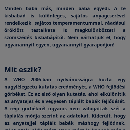
Minden baba más, minden baba egyedi. A te
kisbabád is különleges, sajátos anyagcserével
rendelkezik, sajátos temperamentummal, ráadásul
öröklött testalkata is megkülönbözteti a
szomszédék kisbabájától. Nem várhatjuk el, hogy
ugyanannyit egyen, ugyanannyit gyarapodjon!
Mit eszik?
A WHO 2006-ban nyilvánosságra hozta egy
nagylélegzetű kutatás eredményét, a WHO fejlődési
görbéket. Ez az első olyan kutatás, ahol elkülönítik
az anyatejes és a vegyesen táplált babák fejlődését.
A régi görbéknél ugyanis nem válogatták szét a
táplálás módja szerint az adatokat. Kiderült, hogy
az anyatejjel táplált babák máshogy fejlődnek,