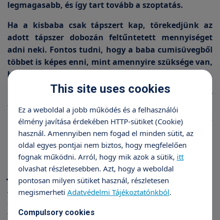
legmagasabb, és így tart tovább a szoptatás.
Ha a kisbaba csak tápszert kap, törekedjünk az
adott tápszer dobozán feltűntetett mennyiséget
adni neki. Fontos tudni, hogy a baba cumisüvegből
többet is képes enni, mint amennyire szüksége van,
hiszen magát a cumizást is nagyon élvezi.
This site uses cookies
Fél éves kor után az anyatejes és a vegyesen, vagy
tápszerrel táplált babák is elkezdhetnek ismerkedni
Ez a weboldal a jobb működés és a felhasználói
más ételekkel. Az anyatej/tápszer szerepe két éves
élmény javítása érdekében HTTP-sütiket (Cookie)
korig fontos a totyogó táplálásában.
használ. Amennyiben nem fogad el minden sütit, az
oldal egyes pontjai nem biztos, hogy megfelelően
fognak működni. Arról, hogy mik azok a sütik,
itt
olvashat részletesebben. Azt, hogy a weboldal
Jól gyarapszik?
pontosan milyen sütiket használ, részletesen
Az újszülött az első három nap veszít a születési
megismerheti
Adatvédelmi Tájékoztatónkból
.
súlyából, akár 7-10%-ot is. Ez normális. Ha elég
Compulsory cookies
táplálékhoz jut, akkor két hetes korra visszanyeri a