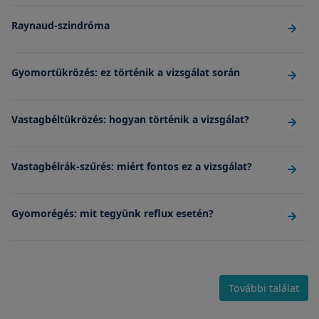
Raynaud-szindróma
Gyomortükrözés: ez történik a vizsgálat során
Vastagbéltükrözés: hogyan történik a vizsgálat?
Vastagbélrák-szűrés: miért fontos ez a vizsgálat?
Gyomorégés: mit tegyünk reflux esetén?
További találat