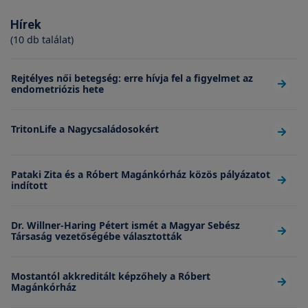
Hírek
(10 db találat)
Rejtélyes női betegség: erre hívja fel a figyelmet az
endometriózis hete
TritonLife a Nagycsaládosokért
Pataki Zita és a Róbert Magánkórház közös pályázatot
indított
Dr. Willner-Haring Pétert ismét a Magyar Sebész
Társaság vezetőségébe választották
Mostantól akkreditált képzőhely a Róbert
Magánkórház