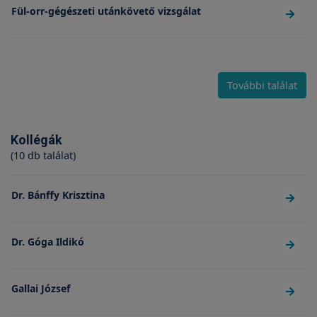
Fül-orr-gégészeti utánkövető vizsgálat
További találat
Kollégák
(10 db találat)
Dr. Bánffy Krisztina
Dr. Góga Ildikó
Gallai József