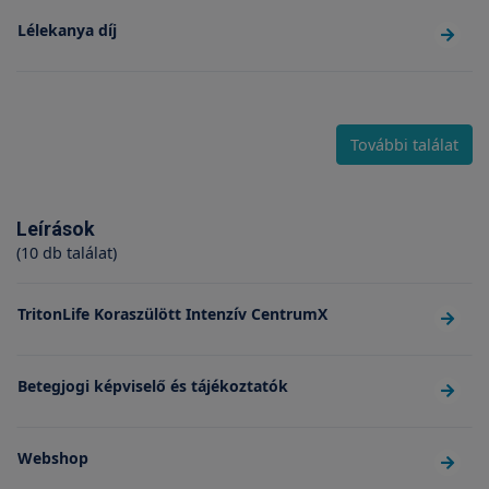
Lélekanya díj
További találat
Leírások
(10 db találat)
TritonLife Koraszülött Intenzív CentrumX
Betegjogi képviselő és tájékoztatók
Webshop