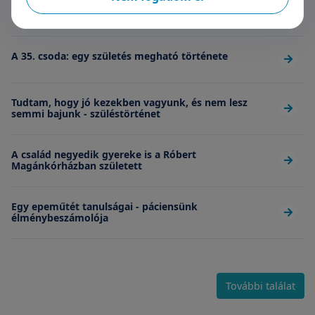
Kívánjuk minden párnak, hogy ilyen orvosa legyen
A 35. csoda: egy születés megható története
Tudtam, hogy jó kezekben vagyunk, és nem lesz
semmi bajunk - szüléstörténet
A család negyedik gyereke is a Róbert
Magánkórházban született
Egy epeműtét tanulságai - páciensünk
élménybeszámolója
További találat