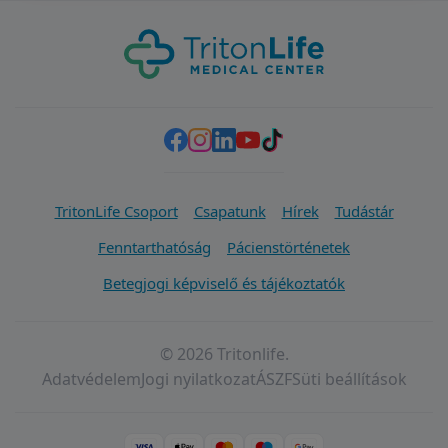
TritonLife Csoport
Csapatunk
Hírek
Tudástár
Fenntarthatóság
Pácienstörténetek
Betegjogi képviselő és tájékoztatók
© 2026 Tritonlife.
Adatvédelem
Jogi nyilatkozat
ÁSZF
Süti beállítások