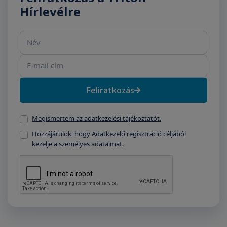
Hírlevélre
Név
E-mail cím
Feliratkozás
Megismertem az adatkezelési tájékoztatót.
Hozzájárulok, hogy Adatkezelő regisztráció céljából
kezelje a személyes adataimat.