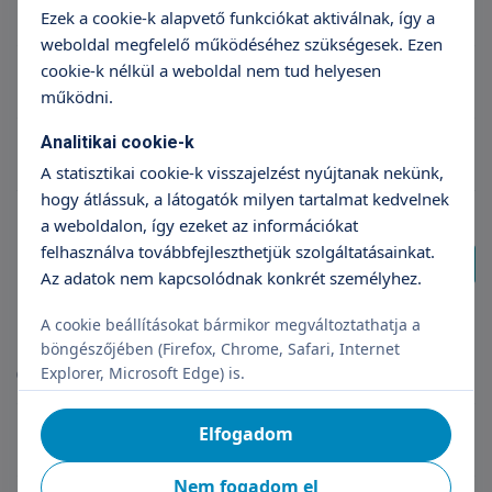
Radiológus szakorvos Budaörs
Ezek a cookie-k alapvető funkciókat aktiválnak, így a
weboldal megfelelő működéséhez szükségesek. Ezen
cookie-k nélkül a weboldal nem tud helyesen
Gasztroenterológus szakorvos Budaörs
működni.
Analitikai cookie-k
Diabetológus szakorvos Budaörs
A statisztikai cookie-k visszajelzést nyújtanak nekünk,
hogy átlássuk, a látogatók milyen tartalmat kedvelnek
a weboldalon, így ezeket az információkat
felhasználva továbbfejleszthetjük szolgáltatásainkat.
További találat
Az adatok nem kapcsolódnak konkrét személyhez.
A cookie beállításokat bármikor megváltoztathatja a
Magazinok
böngészőjében (Firefox, Chrome, Safari, Internet
Explorer, Microsoft Edge) is.
(10 db találat)
Elfogadom
Szülés után 3 héttel mehettünk haza először
Nem fogadom el