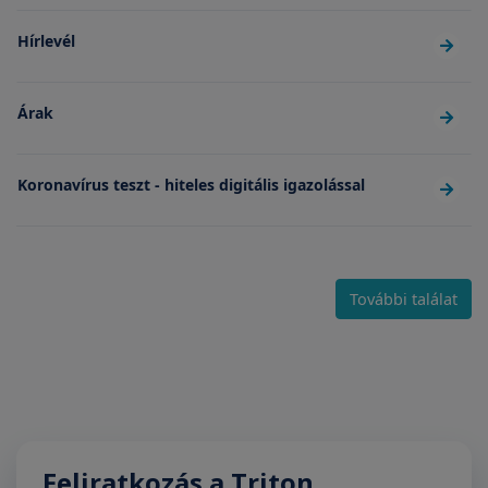
Hírlevél
Árak
Koronavírus teszt - hiteles digitális igazolással
További találat
Feliratkozás a Triton