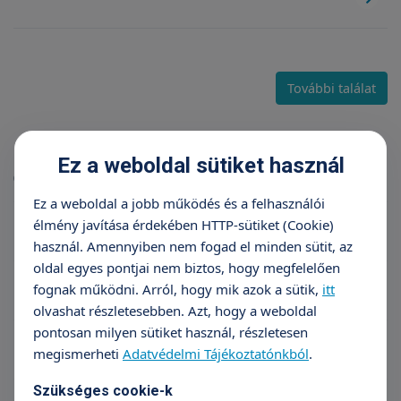
További találat
Karrier
Ez a weboldal sütiket használ
(10 db találat)
Ez a weboldal a jobb működés és a felhasználói
élmény javítása érdekében HTTP-sütiket (Cookie)
Általános jelentkezés
használ. Amennyiben nem fogad el minden sütit, az
oldal egyes pontjai nem biztos, hogy megfelelően
Belgyógyász szakorvos Veszprém
fognak működni. Arról, hogy mik azok a sütik,
itt
olvashat részletesebben. Azt, hogy a weboldal
pontosan milyen sütiket használ, részletesen
Klinikai gyermek-szakpszichológus
megismerheti
Adatvédelmi Tájékoztatónkból
.
Szükséges cookie-k