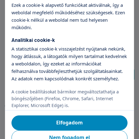
Radiológus szakorvos Budaörs
Ezek a cookie-k alapvető funkciókat aktiválnak, így a
weboldal megfelelő működéséhez szükségesek. Ezen
cookie-k nélkül a weboldal nem tud helyesen
Gasztroenterológus szakorvos Budaörs
működni.
Analitikai cookie-k
Diabetológus szakorvos Budaörs
A statisztikai cookie-k visszajelzést nyújtanak nekünk,
hogy átlássuk, a látogatók milyen tartalmat kedvelnek
a weboldalon, így ezeket az információkat
felhasználva továbbfejleszthetjük szolgáltatásainkat.
További találat
Az adatok nem kapcsolódnak konkrét személyhez.
A cookie beállításokat bármikor megváltoztathatja a
Magazinok
böngészőjében (Firefox, Chrome, Safari, Internet
Explorer, Microsoft Edge) is.
(10 db találat)
Elfogadom
Szülés után 3 héttel mehettünk haza először
Nem fogadom el