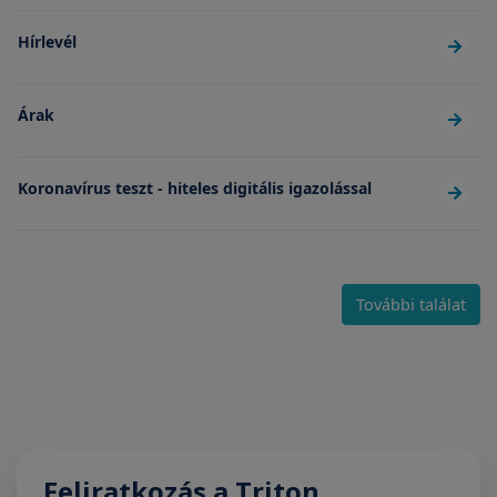
Hírlevél
Árak
Koronavírus teszt - hiteles digitális igazolással
További találat
Feliratkozás a Triton