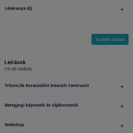
Lélekanya díj
További találat
Leírások
(10 db találat)
TritonLife Koraszülött Intenzív CentrumX
Betegjogi képviselő és tájékoztatók
Webshop