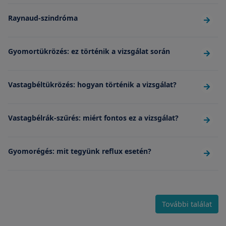
Raynaud-szindróma
Gyomortükrözés: ez történik a vizsgálat során
Vastagbéltükrözés: hogyan történik a vizsgálat?
Vastagbélrák-szűrés: miért fontos ez a vizsgálat?
Gyomorégés: mit tegyünk reflux esetén?
További találat