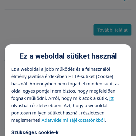
További találat
Karrier
Ez a weboldal sütiket használ
(10 db találat)
Ez a weboldal a jobb működés és a felhasználói
élmény javítása érdekében HTTP-sütiket (Cookie)
Általános jelentkezés
használ. Amennyiben nem fogad el minden sütit, az
oldal egyes pontjai nem biztos, hogy megfelelően
Belgyógyász szakorvos Veszprém
fognak működni. Arról, hogy mik azok a sütik,
itt
olvashat részletesebben. Azt, hogy a weboldal
pontosan milyen sütiket használ, részletesen
Klinikai gyermek-szakpszichológus
megismerheti
Adatvédelmi Tájékoztatónkból
.
Szükséges cookie-k