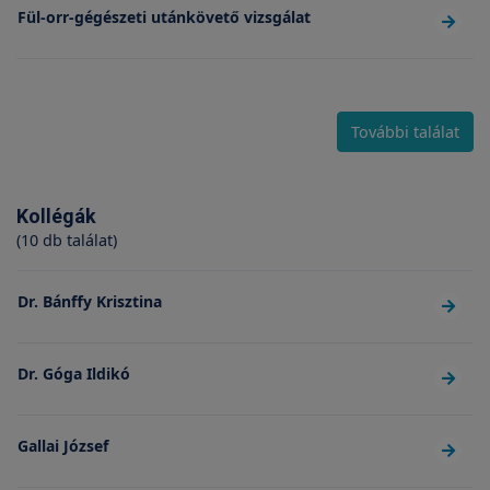
Fül-orr-gégészeti utánkövető vizsgálat
További találat
Kollégák
(10 db találat)
Dr. Bánffy Krisztina
Dr. Góga Ildikó
Gallai József