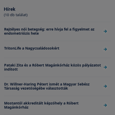
Hírek
(10 db találat)
Rejtélyes női betegség: erre hívja fel a figyelmet az
endometriózis hete
TritonLife a Nagycsaládosokért
Pataki Zita és a Róbert Magánkórház közös pályázatot
indított
Dr. Willner-Haring Pétert ismét a Magyar Sebész
Társaság vezetőségébe választották
Mostantól akkreditált képzőhely a Róbert
Magánkórház