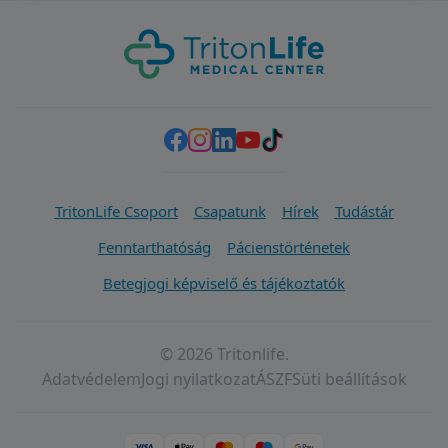
TritonLife Csoport
Csapatunk
Hírek
Tudástár
Fenntarthatóság
Pácienstörténetek
Betegjogi képviselő és tájékoztatók
© 2026 Tritonlife.
Adatvédelem
Jogi nyilatkozat
ÁSZF
Süti beállítások