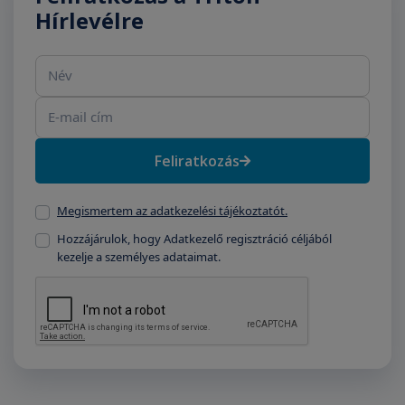
Hírlevélre
Név
E-mail cím
Feliratkozás
Megismertem az adatkezelési tájékoztatót.
Hozzájárulok, hogy Adatkezelő regisztráció céljából
kezelje a személyes adataimat.