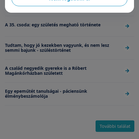
Kívánjuk minden párnak, hogy ilyen orvosa legyen
A 35. csoda: egy születés megható története
Tudtam, hogy jó kezekben vagyunk, és nem lesz
semmi bajunk - szüléstörténet
A család negyedik gyereke is a Róbert
Magánkórházban született
Egy epeműtét tanulságai - páciensünk
élménybeszámolója
További találat