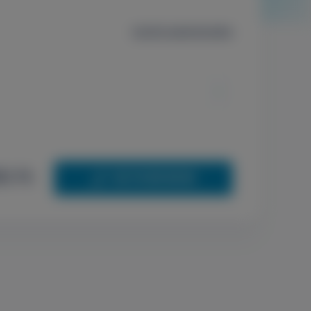
Szűrők alaphelyzetbe
0 Ft
+36 70 659 88 88