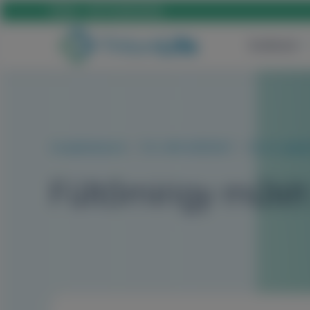
Hívás:
+36 70 659 88 88
Szülészet
Szolgáltatásaink
FÜL-ORR-GÉGÉSZET
Fül-orr-gégé
Fültőmirigy műtét 