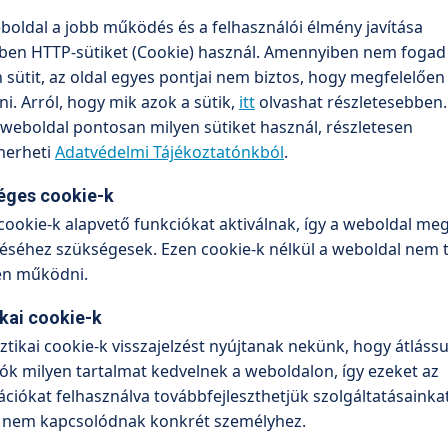
boldal a jobb működés és a felhasználói élmény javítása
ben HTTP-sütiket (Cookie) használ. Amennyiben nem fogad 
sütit, az oldal egyes pontjai nem biztos, hogy megfelelőe
. Arról, hogy mik azok a sütik,
itt
olvashat részletesebben.
 betegségek
Rádiófrekvenciás és léze
weboldal pontosan milyen sütiket használ, részletesen
terápiák horkolás ellen
erheti
Adatvédelmi Tájékoztatónkból
.
éges cookie-k
cookie-k alapvető funkciókat aktiválnak, így a weboldal meg
séhez szükségesek. Ezen cookie-k nélkül a weboldal nem 
en működni.
ikai cookie-k
sztikai cookie-k visszajelzést nyújtanak nekünk, hogy átlássu
ók milyen tartalmat kedvelnek a weboldalon, így ezeket az
ciókat felhasználva továbbfejleszthetjük szolgáltatásainkat
 nem kapcsolódnak konkrét személyhez.
érő középfül gyulladás
Allergén-specifikus