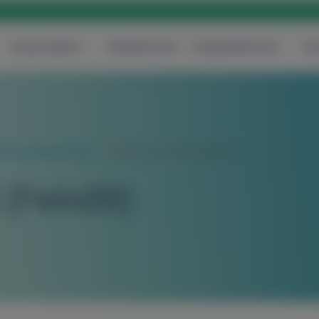
Központjaink
Vállalatoknak
Szolgáltatásaink
Ár
szeti beavatkozások
Fültőmirigy műtét (Felnőtt)
(Felnőtt)