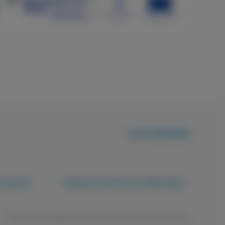
+36 70 659 88 88
rténetek
Betegjogi képviselő és tájékoztatók
Adatvédelem
Jogi nyilatkozat
ÁSZF
Süti beállítások