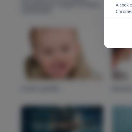
elmagyarázza, hogyan csináljuk
A cookie
szakszerűen
Chrome, 
Lenőtt nyelvfék
Mandula