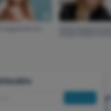
ás leggyakoribb okai
Sokféle betegség okozh
allergiás jellegű tünetek
írlevélre
Feliratkozás