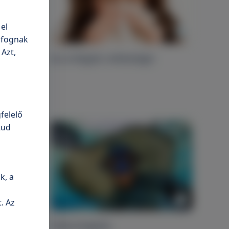
el
n fognak
 Azt,
res
Az orrlégzés nehézségei
felelő
tud
k, a
. Az
Fülkürttágítás