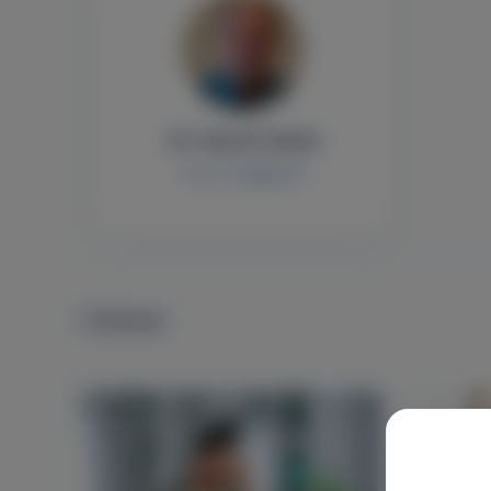
Dr. Hartai Tamás
Fül-orr-gégészet
Cikkek