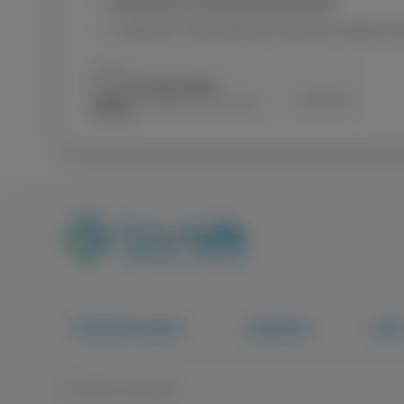
Megismertem az adatkezelési tájékoztatót.
Hozzájárulok, hogy Adatkezelő regisztráció céljából kez
TritonLife Csoport
Csapatunk
Híre
© 2026 Tritonlife.