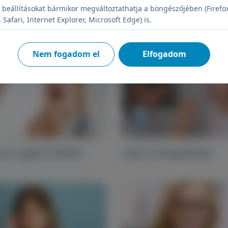
immunterápia
 beállításokat bármikor megváltoztathatja a böngészőjében (Firefo
Safari, Internet Explorer, Microsoft Edge) is.
Nem fogadom el
Elfogadom
 és egyéb műtétek
Lázas torokgyulladás