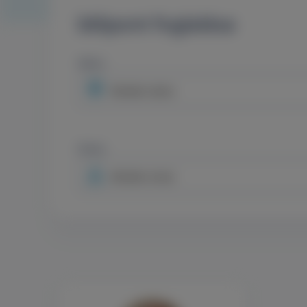
Időpont foglalása
Város
Minden város
Orvos
Minden orvos