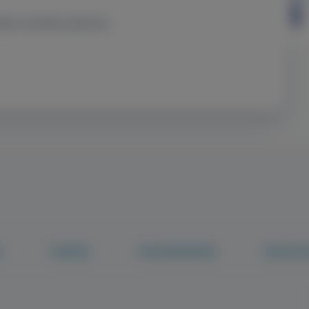
elje a személyes adataimat.
k
Tudástár
Fenntarthatóság
Pácienstö