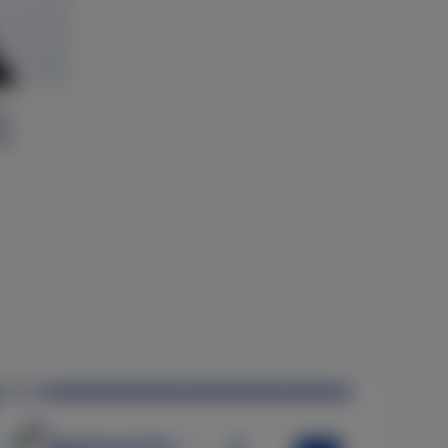
at
et