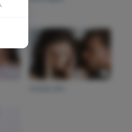
x,
Horkolás ellen