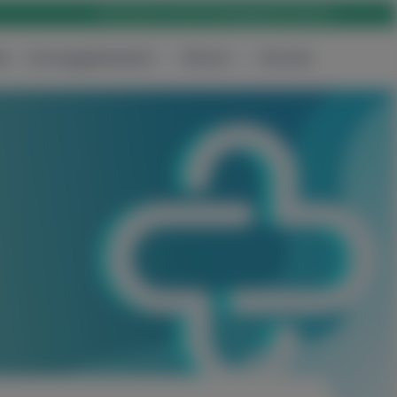
Rólunk
Karrier
Elérhetőség
Bejelentkezés
ak
Csomagajánlataink
Rólunk
Keresés