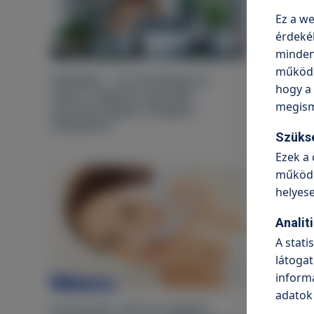
Ez a we
érdeké
minden 
működni
Szédülés – mi okozhatja és
Arcüreg
hogy a 
mikor indokolt speciális
megism
otoneurológiai vizsgálat
elvégzése?
Szüks
Ezek a 
működé
helyes
Analit
A stati
látogat
informá
adatok
Orrmosás: a fül-orr-gégész
Visszat