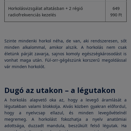
Horkolásvizsgálat altatásban + 2 régió
649
radiofrekvenciás kezelés
990 Ft
Szinte mindenki horkol néha, de van, aki rendszeresen, sőt
minden alkalommal, amikor alszik. A horkolás nem csak
életünk párját zavarja, sajnos komoly egészségkárosodást is
vonhat maga után. Fül-orr-gégészünk korszerű megoldással
vár minden horkolót.
Dugó az utakon – a légutakon
A horkolás alapvető oka az, hogy a levegő áramlását a
légutakban valami blokkolja. Alvás közben gyakran előfordul,
hogy a nyelvcsap ellazul, és minden levegővételnél
megremeg. A horkolást fokozhatja a nyelv anatómiai
adottsága, duzzadt mandula, beszűkült felső légutak. Ha