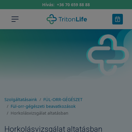
Hívás:
+36 70 659 88 88
Szolgáltatásaink
FÜL-ORR-GÉGÉSZET
Fül-orr-gégészeti beavatkozások
Horkolásvizsgálat altatásban
Horkolásvizsgálat altatásban