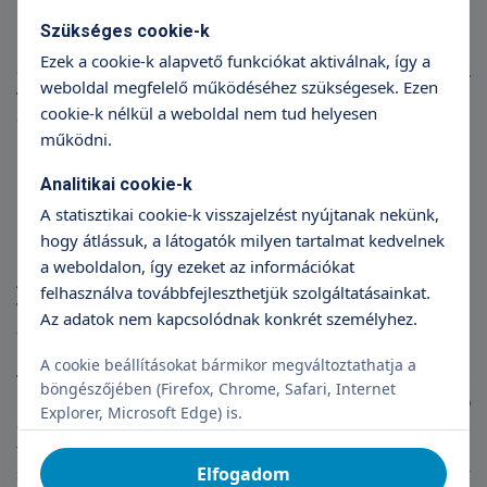
Fül-orr-gégész szakorvosunk alapos vizsgálatot végez a
Szükséges cookie-k
kórházunkban jelentkező betegeknél, megtekinti az orr, az
Ezek a cookie-k alapvető funkciókat aktiválnak, így a
orrgarat, a garat és a gége állapotát, anatómiai adottságait. A
weboldal megfelelő működéséhez szükségesek. Ezen
vizsgálat után javaslatot tesz a horkolás gyógyítására. Ha
cookie-k nélkül a weboldal nem tud helyesen
orrsövényferdülés az ok, orrsövény műtétet javasol. Ha a
működni.
lágyrészek anatómiai eltérését találja okként, a legjobb
megoldás a rádiófrekvenciás beavatkozás.
Analitikai cookie-k
Kulcs a csendes alváshoz:
A statisztikai cookie-k visszajelzést nyújtanak nekünk,
rádiofrekvencia
hogy átlássuk, a látogatók milyen tartalmat kedvelnek
a weboldalon, így ezeket az információkat
A rádiófrekvenciás beavatkozás titka, hogy a nyálkahártyába
felhasználva továbbfejleszthetjük szolgáltatásainkat.
vezetett finom elektródákkal a szöveteket 80 fokra melegítjük,
Az adatok nem kapcsolódnak konkrét személyhez.
amely a szövetek átalakulását idézik elő, és ezáltal a
lágyszájpad és a garat feszesebb lesz, a légutak szabaddá
A cookie beállításokat bármikor megváltoztathatja a
válnak. A beavatkozást altatásban végezzük, előtte a szokásos
böngészőjében (Firefox, Chrome, Safari, Internet
kivizsgálásra (vérvétel, mellkas röntgen, EKG vizsgálat, altató
Explorer, Microsoft Edge) is.
orvosi konzultáció) van szükség. A beavatkozás után a erős
torokfájást érez a beteg 1-2 hétig. A kezdeti időszakban a
Elfogadom
szövetek átmenetileg megduzzadnak, ezért a horkolás sokszor