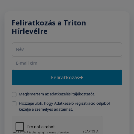
Feliratkozás a Triton
Hírlevélre
Név
E-mail cím
Feliratkozás
Megismertem az adatkezelési tájékoztatót.
Hozzájárulok, hogy Adatkezelő regisztráció céljából
kezelje a személyes adataimat.