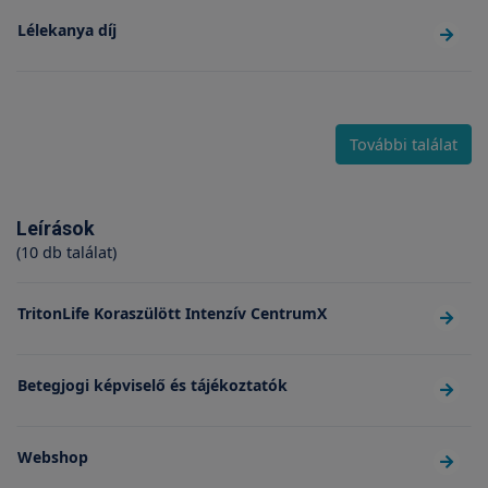
Lélekanya díj
További találat
Leírások
(10 db találat)
TritonLife Koraszülött Intenzív CentrumX
Betegjogi képviselő és tájékoztatók
Webshop