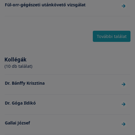
Fül-orr-gégészeti utánkövető vizsgálat
További találat
Kollégák
(10 db találat)
Dr. Bánffy Krisztina
Dr. Góga Ildikó
Gallai József