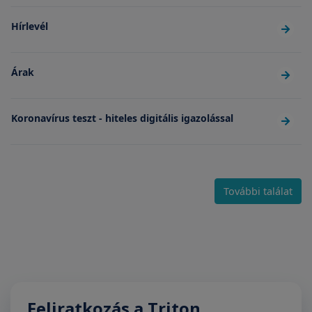
Hírlevél
Árak
Koronavírus teszt - hiteles digitális igazolással
További találat
Feliratkozás a Triton