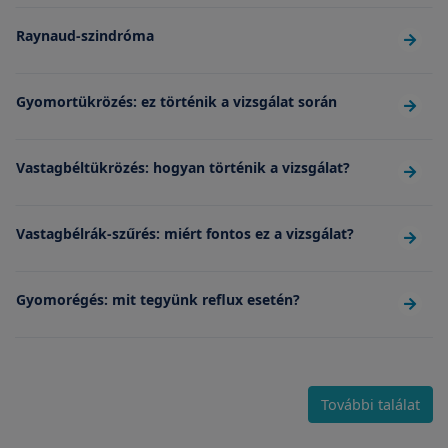
Raynaud-szindróma
Gyomortükrözés: ez történik a vizsgálat során
Vastagbéltükrözés: hogyan történik a vizsgálat?
Vastagbélrák-szűrés: miért fontos ez a vizsgálat?
Gyomorégés: mit tegyünk reflux esetén?
További találat