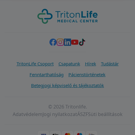
TritonLife Csoport
Csapatunk
Hírek
Tudástár
Fenntarthatóság
Pácienstörténetek
Betegjogi képviselő és tájékoztatók
© 2026 Tritonlife.
Adatvédelem
Jogi nyilatkozat
ÁSZF
Süti beállítások