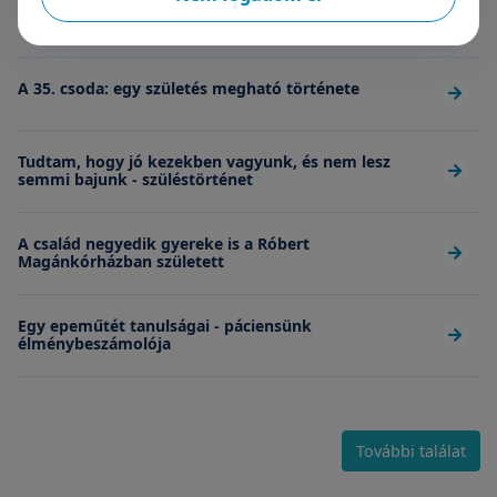
Kívánjuk minden párnak, hogy ilyen orvosa legyen
A 35. csoda: egy születés megható története
Tudtam, hogy jó kezekben vagyunk, és nem lesz
semmi bajunk - szüléstörténet
A család negyedik gyereke is a Róbert
Magánkórházban született
Egy epeműtét tanulságai - páciensünk
élménybeszámolója
További találat