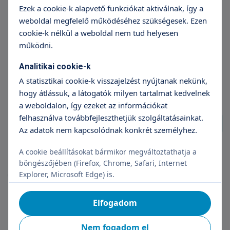
Radiológus szakorvos Budaörs
Ezek a cookie-k alapvető funkciókat aktiválnak, így a
weboldal megfelelő működéséhez szükségesek. Ezen
cookie-k nélkül a weboldal nem tud helyesen
Gasztroenterológus szakorvos Budaörs
működni.
Analitikai cookie-k
Diabetológus szakorvos Budaörs
A statisztikai cookie-k visszajelzést nyújtanak nekünk,
hogy átlássuk, a látogatók milyen tartalmat kedvelnek
a weboldalon, így ezeket az információkat
felhasználva továbbfejleszthetjük szolgáltatásainkat.
További találat
Az adatok nem kapcsolódnak konkrét személyhez.
A cookie beállításokat bármikor megváltoztathatja a
Magazinok
böngészőjében (Firefox, Chrome, Safari, Internet
Explorer, Microsoft Edge) is.
(10 db találat)
Elfogadom
Szülés után 3 héttel mehettünk haza először
Nem fogadom el