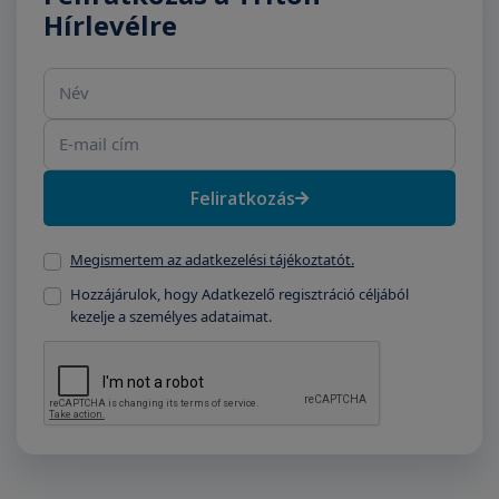
Hírlevélre
Név
E-mail cím
Feliratkozás
Megismertem az adatkezelési tájékoztatót.
Hozzájárulok, hogy Adatkezelő regisztráció céljából
kezelje a személyes adataimat.