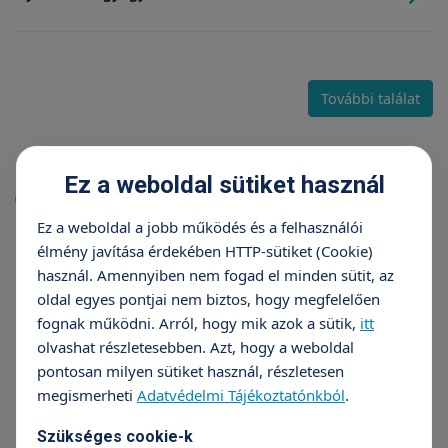
További találat
Karrier
Ez a weboldal sütiket használ
(10 db találat)
Ez a weboldal a jobb működés és a felhasználói
élmény javítása érdekében HTTP-sütiket (Cookie)
Általános jelentkezés
használ. Amennyiben nem fogad el minden sütit, az
oldal egyes pontjai nem biztos, hogy megfelelően
Belgyógyász szakorvos Veszprém
fognak működni. Arról, hogy mik azok a sütik,
itt
olvashat részletesebben. Azt, hogy a weboldal
pontosan milyen sütiket használ, részletesen
Klinikai gyermek-szakpszichológus
megismerheti
Adatvédelmi Tájékoztatónkból
.
Szükséges cookie-k