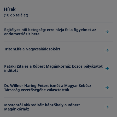
Hírek
(10 db találat)
Rejtélyes női betegség: erre hívja fel a figyelmet az
endometriózis hete
TritonLife a Nagycsaládosokért
Pataki Zita és a Róbert Magánkórház közös pályázatot
indított
Dr. Willner-Haring Pétert ismét a Magyar Sebész
Társaság vezetőségébe választották
Mostantól akkreditált képzőhely a Róbert
Magánkórház