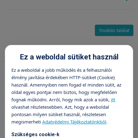
További találat
Karrier
Ez a weboldal sütiket használ
(10 db találat)
Ez a weboldal a jobb működés és a felhasználói
élmény javítása érdekében HTTP-sütiket (Cookie)
Általános jelentkezés
használ. Amennyiben nem fogad el minden sütit, az
oldal egyes pontjai nem biztos, hogy megfelelően
Belgyógyász szakorvos Veszprém
fognak működni. Arról, hogy mik azok a sütik,
itt
olvashat részletesebben. Azt, hogy a weboldal
pontosan milyen sütiket használ, részletesen
Klinikai gyermek-szakpszichológus
megismerheti
Adatvédelmi Tájékoztatónkból
.
Szükséges cookie-k