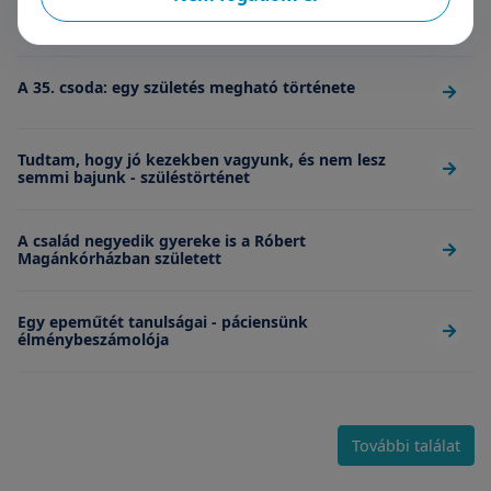
Kívánjuk minden párnak, hogy ilyen orvosa legyen
A 35. csoda: egy születés megható története
Tudtam, hogy jó kezekben vagyunk, és nem lesz
semmi bajunk - szüléstörténet
A család negyedik gyereke is a Róbert
Magánkórházban született
Egy epeműtét tanulságai - páciensünk
élménybeszámolója
További találat