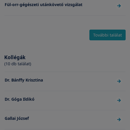
Fül-orr-gégészeti utánkövető vizsgálat
További találat
Kollégák
(10 db találat)
Dr. Bánffy Krisztina
Dr. Góga Ildikó
Gallai József