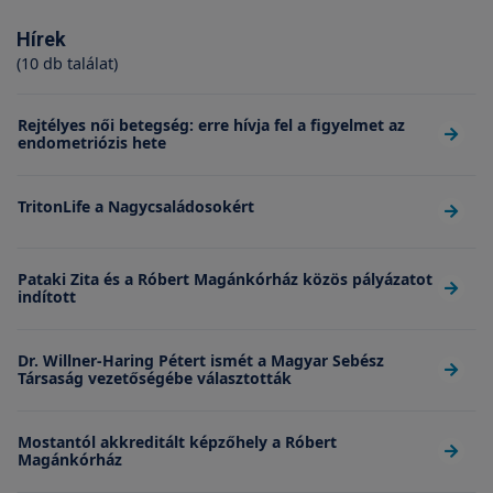
Hírek
(10 db találat)
Rejtélyes női betegség: erre hívja fel a figyelmet az
endometriózis hete
TritonLife a Nagycsaládosokért
Pataki Zita és a Róbert Magánkórház közös pályázatot
indított
Dr. Willner-Haring Pétert ismét a Magyar Sebész
Társaság vezetőségébe választották
Mostantól akkreditált képzőhely a Róbert
Magánkórház