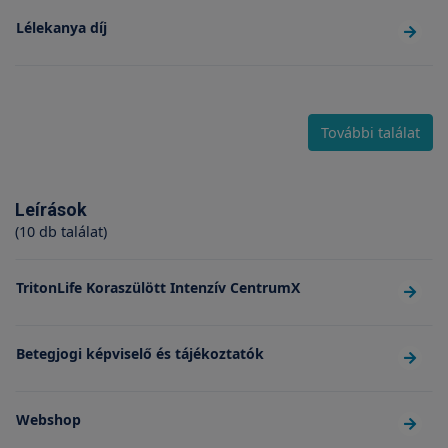
Lélekanya díj
További találat
Leírások
(10 db találat)
TritonLife Koraszülött Intenzív CentrumX
Betegjogi képviselő és tájékoztatók
Webshop