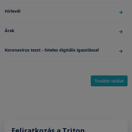
Hírlevél
Árak
Koronavírus teszt - hiteles digitális igazolással
További találat
Feliratkozás a Triton