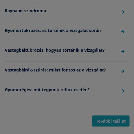
Raynaud-szindróma
Gyomortükrözés: ez történik a vizsgálat során
Vastagbéltükrözés: hogyan történik a vizsgálat?
Vastagbélrák-szűrés: miért fontos ez a vizsgálat?
Gyomorégés: mit tegyünk reflux esetén?
További találat