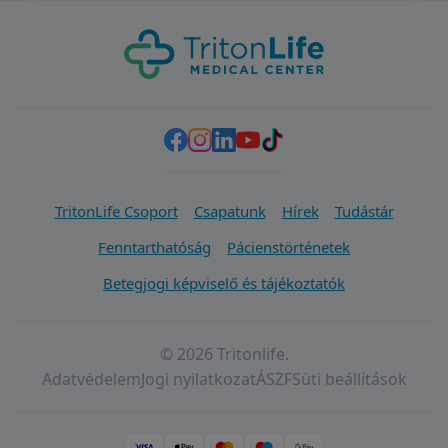
TritonLife Csoport
Csapatunk
Hírek
Tudástár
Fenntarthatóság
Pácienstörténetek
Betegjogi képviselő és tájékoztatók
© 2026 Tritonlife.
Adatvédelem
Jogi nyilatkozat
ÁSZF
Süti beállítások