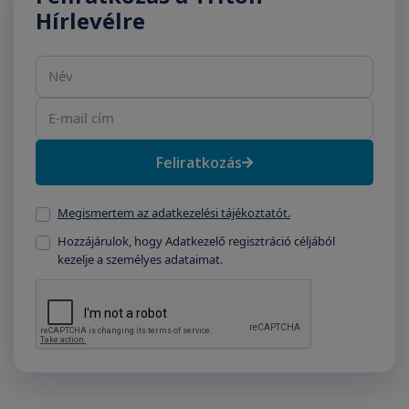
Hírlevélre
Név
E-mail cím
Feliratkozás
Megismertem az adatkezelési tájékoztatót.
Hozzájárulok, hogy Adatkezelő regisztráció céljából
kezelje a személyes adataimat.