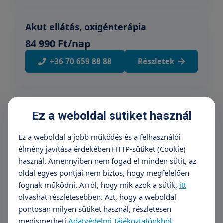
Akut ellátás, oxigénterápia
84 990 Ft/nap
+36 70 659 88 88
Részletek
szülési tudnivalók
Ez a weboldal sütiket használ
0
Ez a weboldal a jobb működés és a felhasználói
+36 70 659 88 88
Részletek
élmény javítása érdekében HTTP-sütiket (Cookie)
használ. Amennyiben nem fogad el minden sütit, az
oldal egyes pontjai nem biztos, hogy megfelelően
Szülésfelkészítő
fognak működni. Arról, hogy mik azok a sütik,
itt
olvashat részletesebben. Azt, hogy a weboldal
9 490 Ft
pontosan milyen sütiket használ, részletesen
+36 70 659 88 88
Részletek
megismerheti
Adatvédelmi Tájékoztatónkból
.